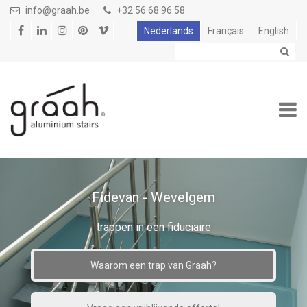
Overslaan en naar de inhoud gaan
info@graah.be
+32 56 68 96 58
Nederlands
Français
English
Fidevan - Wevelgem
trappen in een fiduciaire