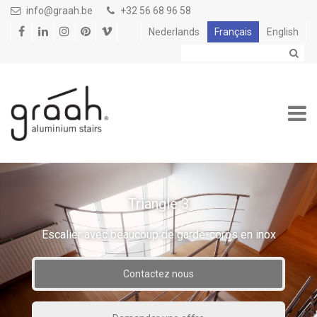
Aller au contenu principal
info@graah.be
+32 56 68 96 58
Nederlands
Français
English
Triangle 3
Escalier avec beaucoup de garde-corps en inox