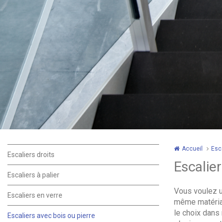
Accueil
Esca
Escaliers droits
Escalier
Escaliers à palier
Vous voulez un
Escaliers en verre
même matériau
le choix dans
Escaliers avec bois ou pierre