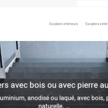
Escaliers intérieurs
Escaliers extér
rs avec bois ou avec pierre au
luminium, anodisé ou laqué, avec bois, p
naturelle, ...