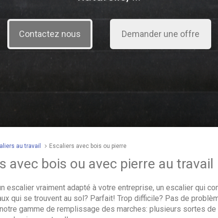
liers au travail
Escaliers avec bois ou pierre
s avec bois ou avec pierre au travail
 escalier vraiment adapté à votre entreprise, un escalier qui con
x qui se trouvent au sol? Parfait! Trop difficile? Pas de probl
 notre gamme de remplissage des marches: plusieurs sortes de 