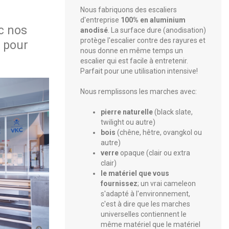
Nous fabriquons des escaliers
d'entreprise
100% en aluminium
c nos
anodisé
. La surface dure (anodisation)
protège l'escalier contre des rayures et
s pour
nous donne en même temps un
escalier qui est facile à entretenir.
Parfait pour une utilisation intensive!
Nous remplissons les marches avec:
pierre naturelle
(black slate,
twilight ou autre)
bois
(chêne, hêtre, ovangkol ou
autre)
verre
opaque (clair ou extra
clair)
le matériel que vous
fournissez
; un vrai cameleon
s'adapté à l'environnement,
c'est à dire que les marches
universelles contiennent le
même matériel que le matériel