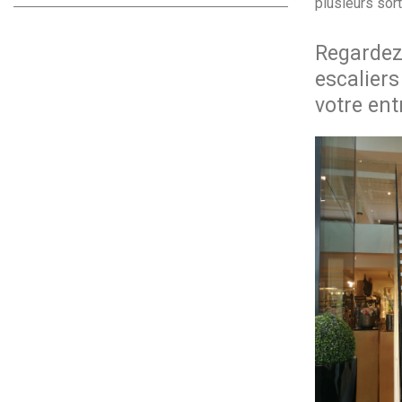
plusieurs sort
Regardez 
escaliers
votre ent