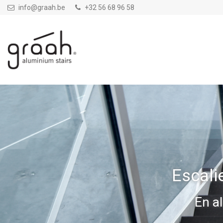
Aller au contenu principal
info@graah.be
+32 56 68 96 58
Escalie
En a